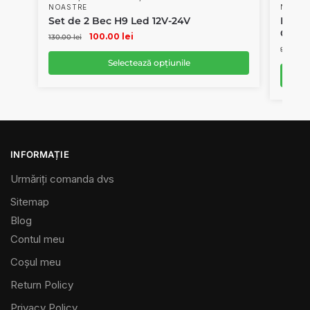
NOASTRE
NOAST
Set de 2 Bec H9 Led 12V-24V
LED p
Culori
100.00
lei
130.00
lei
90.00
le
Selectează opțiunile
INFORMAȚIE
Urmăriți comanda dvs
Sitemap
Blog
Contul meu
Coșul meu
Return Policy
Privacy Policy