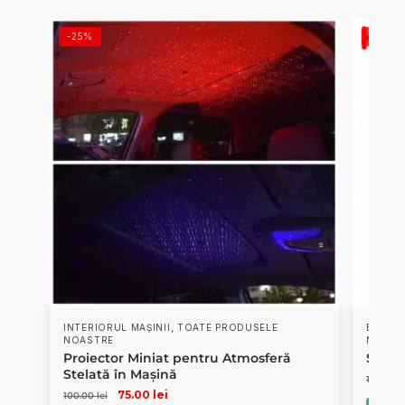
-25%
-23%
,
INTERIORUL MAȘINII
TOATE PRODUSELE
BEC H1
NOASTRE
NOAST
Proiector Miniat pentru Atmosferă
Set d
Stelată în Mașină
130.00
l
75.00
lei
100.00
lei