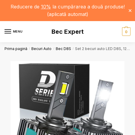
Reducere de
10%
la cumpărarea a două produse!
✕
(aplicată automat)
Bec Expert
MENU
0
Prima pagină
Becuri Auto
Bec D8S
Set 2 becuri auto LED D8S, 12000 LM, 6000K, 70W, 12-24V, Faruri Auto, Lumina Puternică
/
/
/