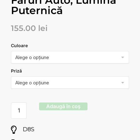
Faruri Auto, Lumina
Puternică
155.00
lei
Culoare
Priză
Adaugă în coș
D8S