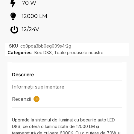
70 W
12000 LM
12/24V
SKU
cq0pda3bb0eg009s4r2g
Categories
Bec D8S
,
Toate produsele noastre
Descriere
Informații suplimentare
Recenzii
0
Upgrade la sistemul de iluminat cu becurile auto LED
D8S, ce oferă o luminozitate de 12000 LM și
temperatură de culoare 6000K. Cu o putere de 70W și