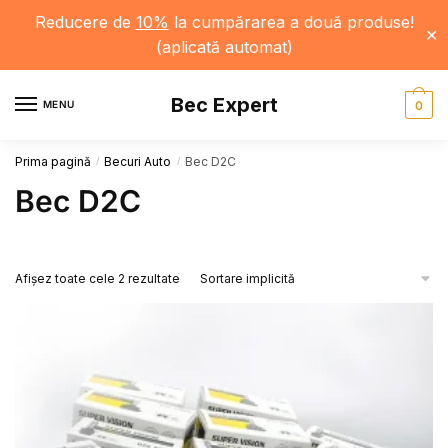
Reducere de
10%
la cumpărarea a două produse!
✕
(aplicată automat)
Skip
Skip
Bec Expert
to
to
MENU
0
navigation
content
Prima pagină
Becuri Auto
Bec D2C
/
/
Bec D2C
Afișez toate cele 2 rezultate