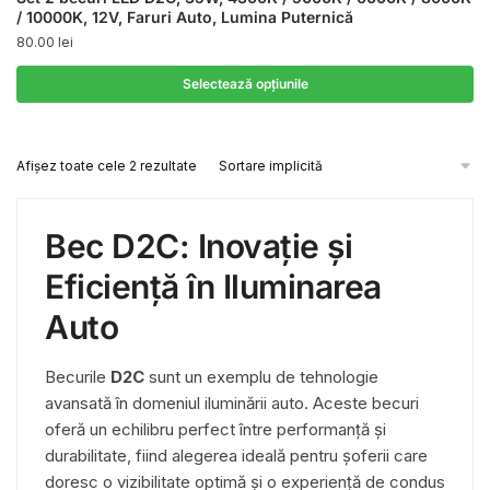
/ 10000K, 12V, Faruri Auto, Lumina Puternică
80.00
lei
Selectează opțiunile
Acest
produs
Afișez toate cele 2 rezultate
are
mai
multe
Bec D2C: Inovație și
variații.
Opțiunile
Eficiență în Iluminarea
pot
Auto
fi
alese
Becurile
D2C
sunt un exemplu de tehnologie
în
avansată în domeniul iluminării auto. Aceste becuri
pagina
oferă un echilibru perfect între performanță și
produsului.
durabilitate, fiind alegerea ideală pentru șoferii care
doresc o vizibilitate optimă și o experiență de condus