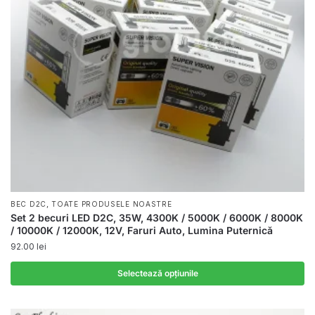
,
BEC D2C
TOATE PRODUSELE NOASTRE
Set 2 becuri LED D2C, 35W, 4300K / 5000K / 6000K / 8000K
/ 10000K / 12000K, 12V, Faruri Auto, Lumina Puternică
92.00
lei
Selectează opțiunile
Acest
produs