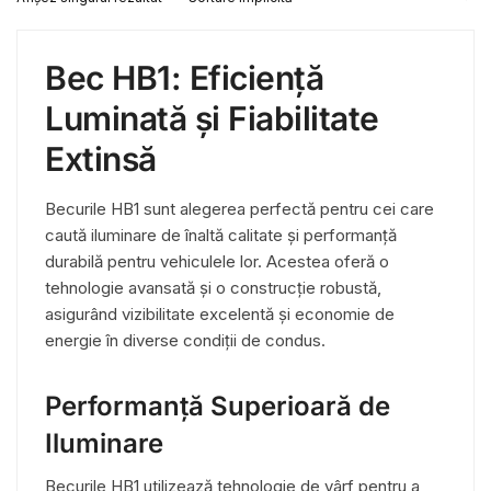
are
mai
multe
Bec HB1: Eficiență
variații.
Opțiunile
Luminată și Fiabilitate
pot
Extinsă
fi
alese
Becurile HB1 sunt alegerea perfectă pentru cei care
în
caută iluminare de înaltă calitate și performanță
pagina
durabilă pentru vehiculele lor. Acestea oferă o
produsului.
tehnologie avansată și o construcție robustă,
asigurând vizibilitate excelentă și economie de
energie în diverse condiții de condus.
Performanță Superioară de
Iluminare
Becurile HB1 utilizează tehnologie de vârf pentru a