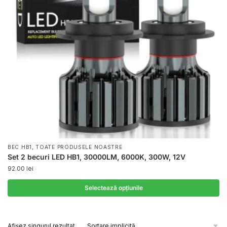
,
BEC HB1
TOATE PRODUSELE NOASTRE
Set 2 becuri LED HB1, 30000LM, 6000K, 300W, 12V
92.00
lei
Selectează opțiunile
Acest
produs
Afișez singurul rezultat