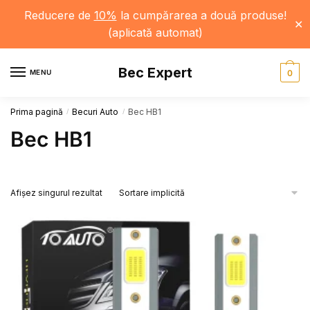
Reducere de
10%
la cumpărarea a două produse!
✕
(aplicată automat)
Skip
Skip
Bec Expert
to
to
MENU
0
navigation
content
Prima pagină
Becuri Auto
Bec HB1
/
/
Bec HB1
Afișez singurul rezultat