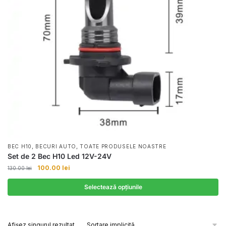
,
,
BEC H10
BECURI AUTO
TOATE PRODUSELE NOASTRE
Set de 2 Bec H10 Led 12V-24V
Prețul
Prețul
100.00
lei
130.00
lei
inițial
curent
a
este:
Selectează opțiunile
fost:
100.00 lei.
Acest
130.00 lei.
produs
Afișez singurul rezultat