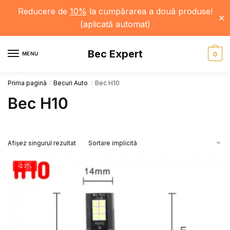
Reducere de
10%
la cumpărarea a două produse!
✕
(aplicată automat)
Skip
Skip
Bec Expert
to
to
MENU
0
navigation
content
Prima pagină
Becuri Auto
Bec H10
/
/
Bec H10
Afișez singurul rezultat
-23%