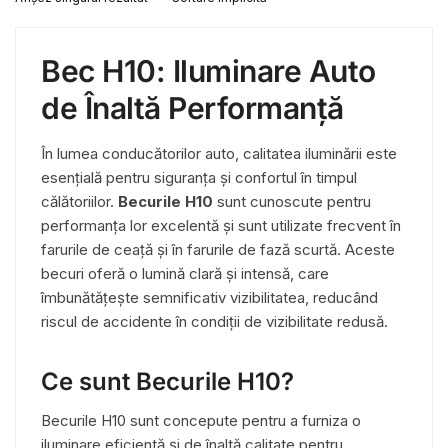
are
mai
multe
Bec H10: Iluminare Auto
variații.
Opțiunile
de Înaltă Performanță
pot
fi
În lumea conducătorilor auto, calitatea iluminării este
alese
esențială pentru siguranța și confortul în timpul
în
călătoriilor.
Becurile H10
sunt cunoscute pentru
pagina
performanța lor excelentă și sunt utilizate frecvent în
produsului.
farurile de ceață și în farurile de fază scurtă. Aceste
becuri oferă o lumină clară și intensă, care
îmbunătățește semnificativ vizibilitatea, reducând
riscul de accidente în condiții de vizibilitate redusă.
Ce sunt Becurile H10?
Becurile H10 sunt concepute pentru a furniza o
iluminare eficientă și de înaltă calitate pentru