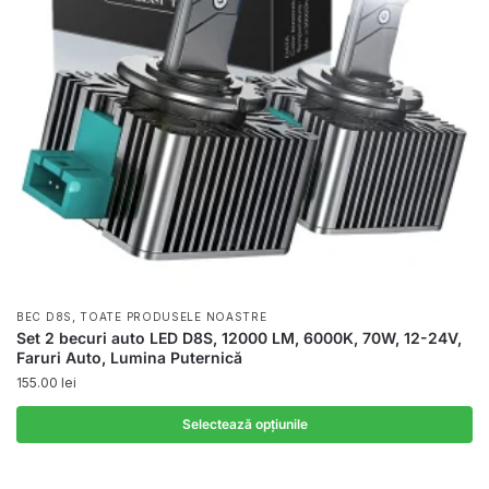
,
BEC D8S
TOATE PRODUSELE NOASTRE
Set 2 becuri auto LED D8S, 12000 LM, 6000K, 70W, 12-24V,
Faruri Auto, Lumina Puternică
155.00
lei
Selectează opțiunile
Acest
produs