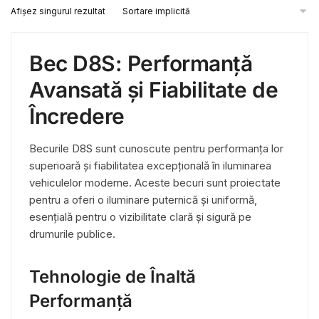
Afișez singurul rezultat
are
mai
multe
Bec D8S: Performanță
variații.
Opțiunile
Avansată și Fiabilitate de
pot
Încredere
fi
alese
Becurile D8S sunt cunoscute pentru performanța lor
în
superioară și fiabilitatea excepțională în iluminarea
pagina
vehiculelor moderne. Aceste becuri sunt proiectate
produsului.
pentru a oferi o iluminare puternică și uniformă,
esențială pentru o vizibilitate clară și sigură pe
drumurile publice.
Tehnologie de Înaltă
Performanță