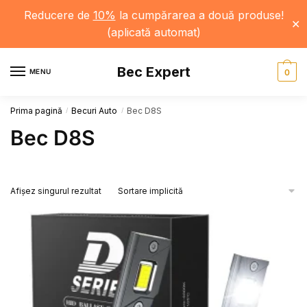
Reducere de
10%
la cumpărarea a două produse!
✕
(aplicată automat)
Skip
Skip
Bec Expert
to
to
MENU
0
navigation
content
Prima pagină
Becuri Auto
Bec D8S
/
/
Bec D8S
Afișez singurul rezultat