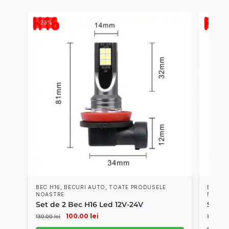
-23%
-23%
,
,
BEC H16
BECURI AUTO
TOATE PRODUSELE
BEC H
NOASTRE
NOAST
Set de 2 Bec H16 Led 12V-24V
Set d
100.00
lei
130.00
lei
130.00
l