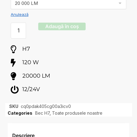
Anulează
Adaugă în coș
H7
120 W
20000 LM
12/24V
SKU
cq0pdak405cg00a3icv0
Categories
Bec H7
,
Toate produsele noastre
Descriere