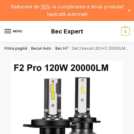
Reducere de
10%
la cumpărarea a două produse!
✕
(aplicată automat)
Bec Expert
MENU
0
Prima pagină
Becuri Auto
Bec H7
Set 2 becuri LED H7, 20000LM, 4300K / 5000K / 6500K / 8000K / 25000K, 120W, 12V, Faruri Auto, Lumina Puternică
/
/
/