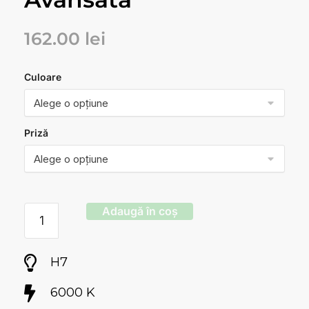
162.00
lei
Culoare
Priză
Adaugă în coș
H7
6000 K