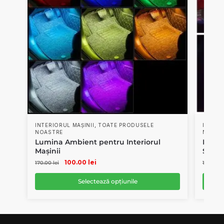
,
INTERIORUL MAȘINII
TOATE PRODUSELE
INTERI
NOASTRE
NOAST
Lumina Ambient pentru Interiorul
Proie
Mașinii
Stela
100.00
lei
170.00
lei
100.00
l
Selectează opțiunile