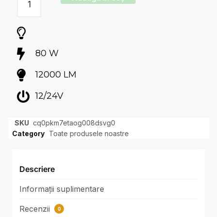
80 W
12000 LM
12/24V
SKU
cq0pkm7etaog008dsvg0
Category
Toate produsele noastre
Descriere
Informații suplimentare
Recenzii
0