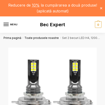
Reducere de
10%
la cumpărarea a două produse!
✕
(aplicată automat)
Bec Expert
MENU
0
Prima pagină
Toate produsele noastre
Set 2 becuri LED H4, 12000LM, 3000K / 6000K / 8000K / 6500K / 12000K, 80W, 12/24V, Faruri Auto, Lumina Puternică
/
/