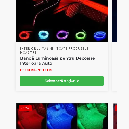
,
INTERIORUL MAȘINII
TOATE PRODUSELE
INTERI
NOASTRE
NOAST
Bandă Luminoasă pentru Decorare
Mini 
Interioară Auto
Auto
85.00
lei
–
95.00
lei
60.00
l
Selectează opțiunile
-41%
-25%