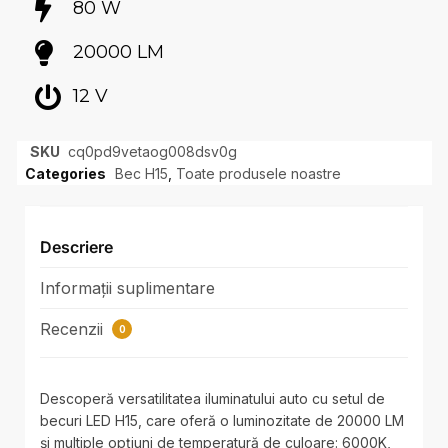
80 W
20000 LM
12 V
SKU
cq0pd9vetaog008dsv0g
Categories
Bec H15
,
Toate produsele noastre
Descriere
Informații suplimentare
Recenzii
0
Descoperă versatilitatea iluminatului auto cu setul de
becuri LED H15, care oferă o luminozitate de 20000 LM
și multiple opțiuni de temperatură de culoare: 6000K,