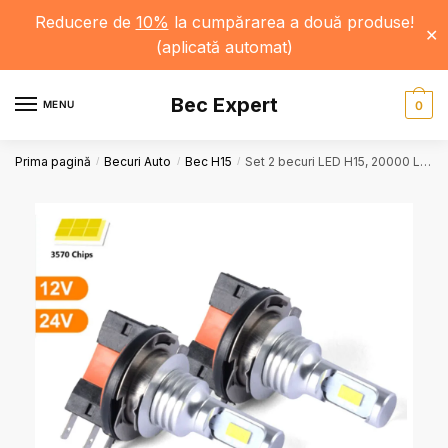
Reducere de
10%
la cumpărarea a două produse!
✕
(aplicată automat)
Bec Expert
MENU
0
Prima pagină
Becuri Auto
Bec H15
Set 2 becuri LED H15, 20000 LM, 6000K/6500K/8000K/3000K/12000K, 80W, 12V, Iluminare Variată
/
/
/