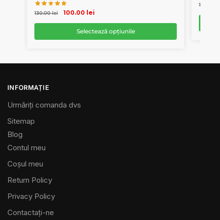
130.00
l
100.00
lei
130.00
lei
Selectează opțiunile
INFORMAȚIE
Urmăriți comanda dvs
Sitemap
Blog
Contul meu
Coșul meu
Return Policy
Privacy Policy
Contactaţi-ne