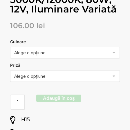
12V, Iluminare Variată
106.00
lei
Culoare
Priză
Adaugă în coș
H15