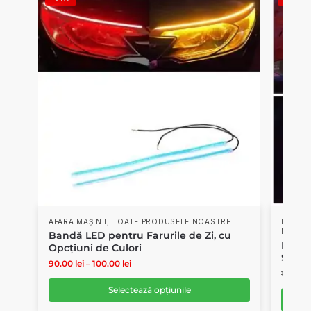
,
AFARA MAȘINII
TOATE PRODUSELE NOASTRE
INTERI
NOAST
Bandă LED pentru Farurile de Zi, cu
Proie
Opcțiuni de Culori
Stela
90.00
lei
–
100.00
lei
100.00
l
Selectează opțiunile