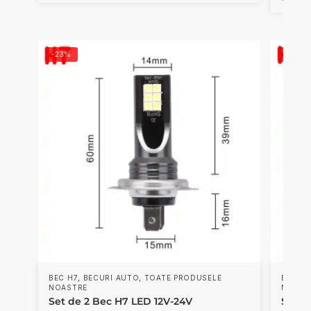
-23%
-23%
,
,
BEC H7
BECURI AUTO
TOATE PRODUSELE
BEC H3
NOASTRE
NOAST
Set de 2 Bec H7 LED 12V-24V
Set d