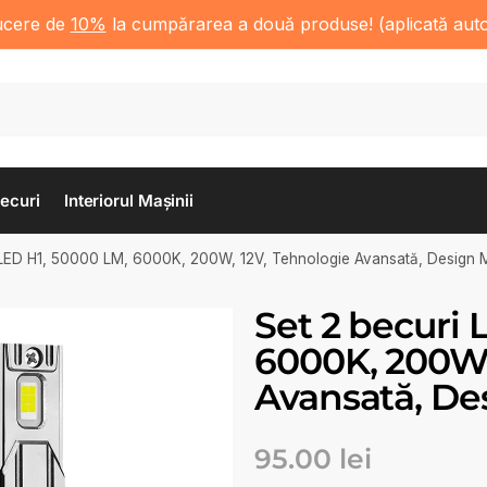
ucere de
10%
la cumpărarea a două produse! (aplicată aut
Becuri
Interiorul Mașinii
 LED H1, 50000 LM, 6000K, 200W, 12V, Tehnologie Avansată, Design
Set 2 becuri 
6000K, 200W,
Avansată, D
95.00
lei