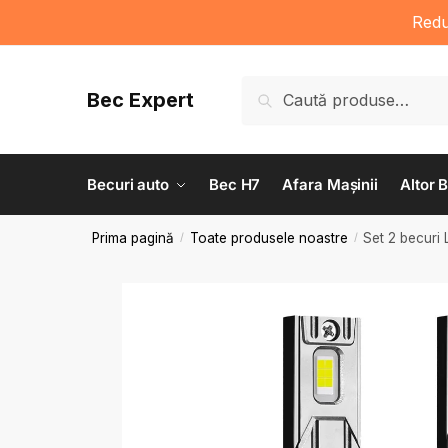
Red
Caută
Bec Expert
Becuri auto
Bec H7
Afara Mașinii
Altor 
Prima pagină
Toate produsele noastre
Set 2 becuri
/
/