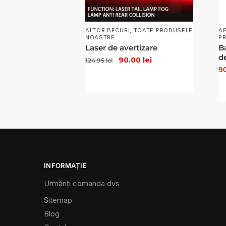
ALTOR BECURI
,
TOATE PRODUSELE
AF
NOASTRE
P
Laser de avertizare
B
de
90.00
lei
124.95
lei
9
INFORMAȚIE
Urmăriți comanda dvs
Sitemap
Blog