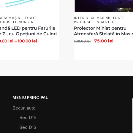
ARA MAȘINII
,
TOATE
INTERIORUL MAȘINII
,
TOATE
RODUSELE NOASTRE
PRODUSELE NOASTRE
andă LED pentru Farurile
Proiector Miniat pentru
 Zi, cu Opcțiuni de Culori
Atmosferă Stelată în Mași
0.00
lei
–
100.00
lei
75.00
lei
100.00
lei
MENIU PRINCIPAL
Becuri auto
Bec D1R
Bec D1S