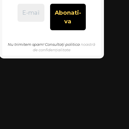
Nu trimitem spam! Consultați politica
noastră
de confidențialitate