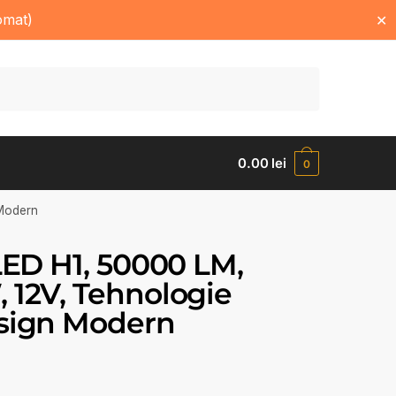
omat)
✕
0.00
lei
0
 Modern
LED H1, 50000 LM,
 12V, Tehnologie
esign Modern