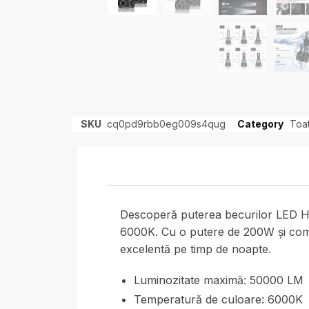
SKU
cq0pd9rbb0eg009s4qug
Category
Toa
Descoperă puterea becurilor LED H1
6000K. Cu o putere de 200W și compat
excelentă pe timp de noapte.
Luminozitate maximă: 50000 LM
Temperatură de culoare: 6000K