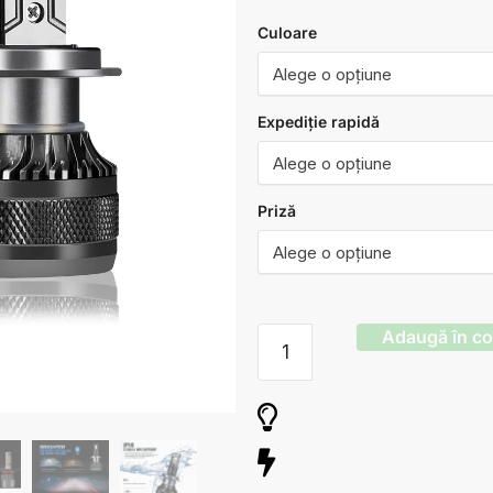
Culoare
Expediție rapidă
Priză
Adaugă în c