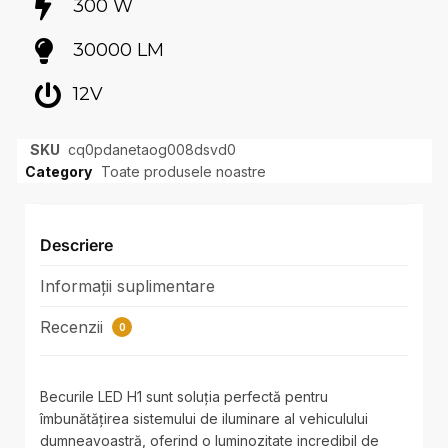
300 W
30000 LM
12V
SKU
cq0pdanetaog008dsvd0
Category
Toate produsele noastre
Descriere
Informații suplimentare
Recenzii
0
Becurile LED H1 sunt soluția perfectă pentru
îmbunătățirea sistemului de iluminare al vehiculului
dumneavoastră, oferind o luminozitate incredibil de