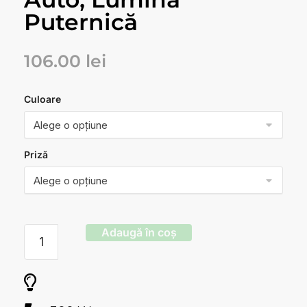
Puternică
106.00
lei
Culoare
Priză
Adaugă în coș