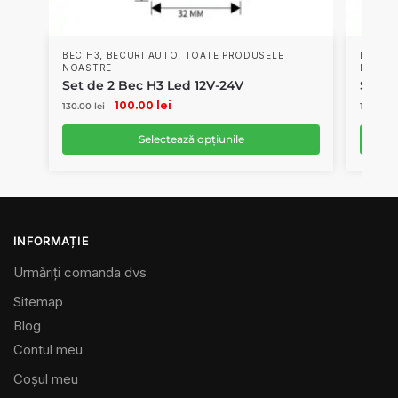
,
,
BEC H3
BECURI AUTO
TOATE PRODUSELE
BEC H
NOASTRE
NOAST
Set de 2 Bec H3 Led 12V-24V
Set d
100.00
lei
130.00
lei
130.00
l
Selectează opțiunile
INFORMAȚIE
Urmăriți comanda dvs
Sitemap
Blog
Contul meu
Coșul meu