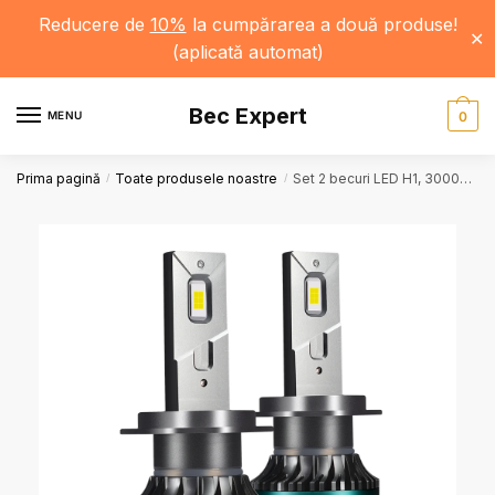
Reducere de
10%
la cumpărarea a două produse!
✕
(aplicată automat)
Bec Expert
MENU
0
Prima pagină
Toate produsele noastre
Set 2 becuri LED H1, 30000LM, 6000K, 300W, 12V, Faruri Auto, Lumina Puternică
/
/