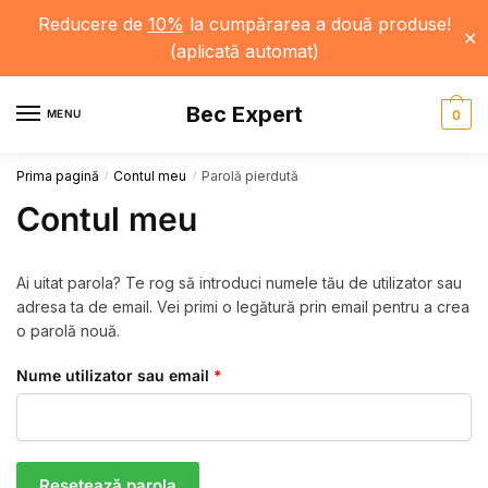
Reducere de
10%
la cumpărarea a două produse!
✕
(aplicată automat)
Skip
Skip
Bec Expert
to
to
MENU
0
navigation
content
Prima pagină
Contul meu
Parolă pierdută
/
/
Contul meu
Ai uitat parola? Te rog să introduci numele tău de utilizator sau
adresa ta de email. Vei primi o legătură prin email pentru a crea
o parolă nouă.
Obligatoriu
Nume utilizator sau email
*
Resetează parola